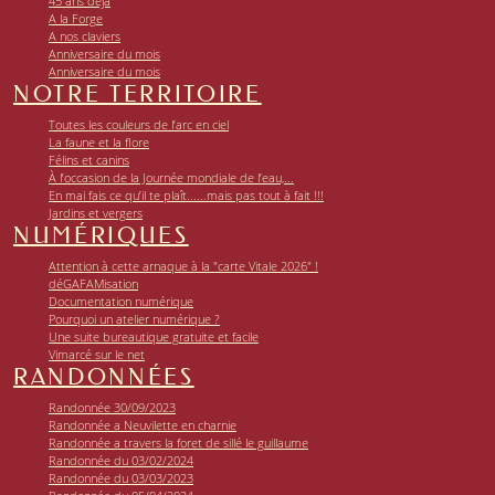
45 ans déjà
A la Forge
A nos claviers
Anniversaire du mois
Anniversaire du mois
NOTRE TERRITOIRE
Toutes les couleurs de l’arc en ciel
La faune et la flore
Félins et canins
À l’occasion de la Journée mondiale de l’eau,...
En mai fais ce qu’il te plaît......mais pas tout à fait !!!
Jardins et vergers
NUMÉRIQUES
Attention à cette arnaque à la "carte Vitale 2026" !
déGAFAMisation
Documentation numérique
Pourquoi un atelier numérique ?
Une suite bureautique gratuite et facile
Vimarcé sur le net
RANDONNÉES
Randonnée 30/09/2023
Randonnée a Neuvilette en charnie
Randonnée a travers la foret de sillé le guillaume
Randonnée du 03/02/2024
Randonnée du 03/03/2023