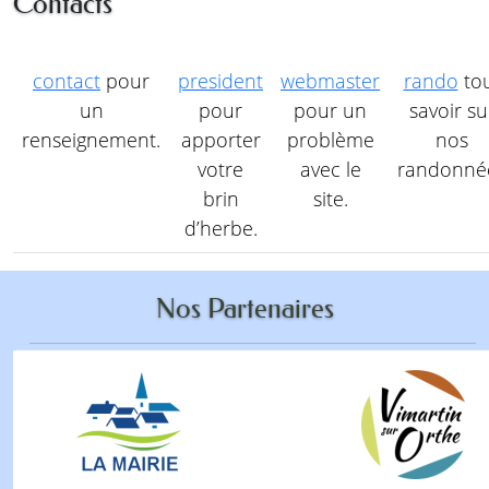
Contacts
contact
pour
president
webmaster
rando
to
un
pour
pour un
savoir su
renseignement.
apporter
problème
nos
votre
avec le
randonné
brin
site.
d’herbe.
Nos Partenaires