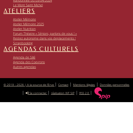
Randonnée du 05/04/2024
Le Mont Saint Michel
ATELIERS
Atelier Mémoire
Atelier Mémoire 2025
Atelier Nutrition
Forum Théatre « Séniors, parlons de vous ! »
Restez autonome dans vos deplacements !
Scrapbooking
AGENDAS CULTURELS
Agenda de Sillé
Agenda des Coevrons
Autres agendas
|
|
|
© 2019 - 2026 | A la source de l’Erve
Contact
Mentions légales
Données personnelles
|
|
|
|
Se connecter
réalisation WF SIP
RSS 2.0