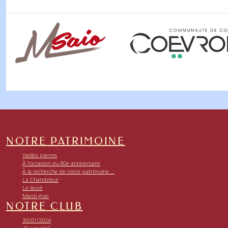
NOTRE PATRIMOINE
Vieilles pierres
À l’occasion du 80e anniversaire
À la recherche de notre patrimoine …
La Chandeleur
Le lavoir
Mardi gras
NOTRE CLUB
30/01/2024