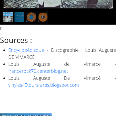
1
/
4
r
Sources :
Encyclopédisque
- Discographie : Louis Auguste
DE VIMARCÉ
Louis Auguste de Vimarce -
francerock70.centerblog.net
Louis Auguste De Vimarcé -
vinyles45toursrares.blogspot.com