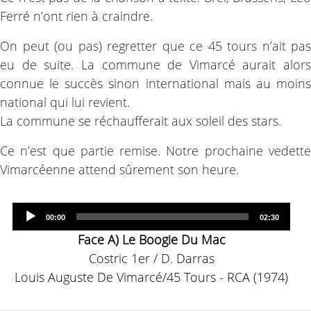
Ferré n’ont rien à craindre.
On peut (ou pas) regretter que ce 45 tours n’ait pas
eu de suite. La commune de Vimarcé aurait alors
connue le succès sinon international mais au moins
national qui lui revient.
La commune se réchaufferait aux soleil des stars.
Ce n’est que partie remise. Notre prochaine vedette
Vimarcéenne attend sûrement son heure.
Audio
Current
Total
00:00
02:30
time
duration
Player
Face A) Le Boogie Du Mac
Costric 1er / D. Darras
Louis Auguste De Vimarcé/45 Tours - RCA (1974)