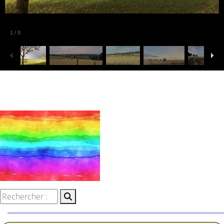
1
/
8