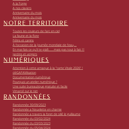
A la Forge
A nos claviers
Anniversaire du mois
Anniversaire du mois
NOTRE TERRITOIRE
Toutes les couleurs de l’arc en ciel
La faune et la flore
Félins et canins
À l’occasion de la Journée mondiale de l’eau,...
En mai fais ce qu’il te plaît......mais pas tout à fait !!!
Jardins et vergers
NUMÉRIQUES
Attention à cette arnaque à la "carte Vitale 2026" !
déGAFAMisation
Documentation numérique
Pourquoi un atelier numérique ?
Une suite bureautique gratuite et facile
Vimarcé sur le net
RANDONNÉES
Randonnée 30/09/2023
Randonnée a Neuvilette en charnie
Randonnée a travers la foret de sillé le guillaume
Randonnée du 03/02/2024
Randonnée du 03/03/2023
Randonnée du 05/04/2024