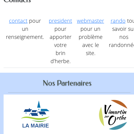
contact
pour
president
webmaster
rando
to
un
pour
pour un
savoir su
renseignement.
apporter
problème
nos
votre
avec le
randonné
brin
site.
d’herbe.
Nos Partenaires