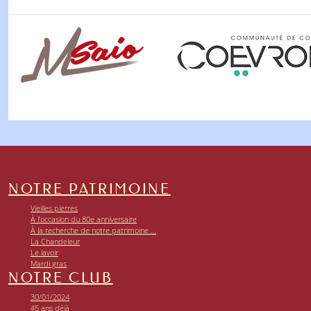
NOTRE PATRIMOINE
Vieilles pierres
À l’occasion du 80e anniversaire
À la recherche de notre patrimoine …
La Chandeleur
Le lavoir
Mardi gras
NOTRE CLUB
30/01/2024
45 ans déjà