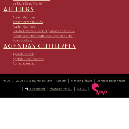
Le Mont Saint Michel
ATELIERS
Atelier Mémoire
Atelier Mémoire 2025
Atelier Nutrition
Forum Théatre « Séniors, parlons de vous ! »
Restez autonome dans vos deplacements !
Scrapbooking
AGENDAS CULTURELS
Agenda de Sillé
Agenda des Coevrons
Autres agendas
|
|
|
© 2019 - 2026 | A la source de l’Erve
Contact
Mentions légales
Données personnelles
|
|
|
|
Se connecter
réalisation WF SIP
RSS 2.0