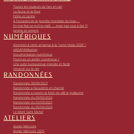
Toutes les couleurs de l’arc en ciel
La faune et la flore
Félins et canins
À l’occasion de la Journée mondiale de l’eau,...
En mai fais ce qu’il te plaît......mais pas tout à fait !!!
Jardins et vergers
NUMÉRIQUES
Attention à cette arnaque à la "carte Vitale 2026" !
déGAFAMisation
Documentation numérique
Pourquoi un atelier numérique ?
Une suite bureautique gratuite et facile
Vimarcé sur le net
RANDONNÉES
Randonnée 30/09/2023
Randonnée a Neuvilette en charnie
Randonnée a travers la foret de sillé le guillaume
Randonnée du 03/02/2024
Randonnée du 03/03/2023
Randonnée du 05/04/2024
Le Mont Saint Michel
ATELIERS
Atelier Mémoire
Atelier Mémoire 2025