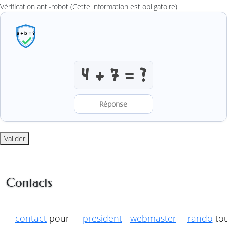
Vérification anti-robot
(Cette information est obligatoire)
Résoudre l’addition anti-robot
Valider
Contacts
contact
pour
president
webmaster
rando
to