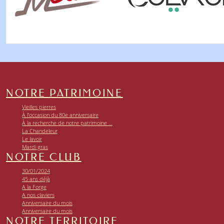
NOTRE PATRIMOINE
Vieilles pierres
À l’occasion du 80e anniversaire
À la recherche de notre patrimoine …
La Chandeleur
Le lavoir
Mardi gras
NOTRE CLUB
30/01/2024
45 ans déjà
A la Forge
A nos claviers
Anniversaire du mois
Anniversaire du mois
NOTRE TERRITOIRE