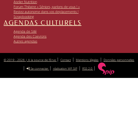
Atelier Nutrition
Forum Théatre « Séniors, parlons de vous ! »
Restez autonome dans vos deplacements !
Scrapbooking
AGENDAS CULTURELS
Agenda de Sillé
Agenda des Coevrons
Autres agendas
|
|
|
© 2019 - 2026 | A la source de l’Erve
Contact
Mentions légales
Données personnelles
|
|
|
|
Se connecter
réalisation WF SIP
RSS 2.0