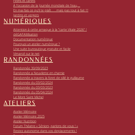
Félins et canins
À l’occasion de la Journée mondiale de l’eau,...
En mai fais ce qu’il te plaît......mais pas tout à fait !!!
Jardins et vergers
NUMÉRIQUES
Attention à cette arnaque à la "carte Vitale 2026" !
déGAFAMisation
Documentation numérique
Pourquoi un atelier numérique ?
Une suite bureautique gratuite et facile
Vimarcé sur le net
RANDONNÉES
Randonnée 30/09/2023
Randonnée a Neuvilette en charnie
Randonnée a travers la foret de sillé le guillaume
Randonnée du 03/02/2024
Randonnée du 03/03/2023
Randonnée du 05/04/2024
Le Mont Saint Michel
ATELIERS
Atelier Mémoire
Atelier Mémoire 2025
Atelier Nutrition
Forum Théatre « Séniors, parlons de vous ! »
Restez autonome dans vos deplacements !