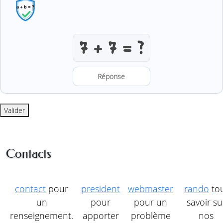
Résoudre l’addition anti-robot
Valider
Contacts
contact
pour
president
webmaster
rando
to
un
pour
pour un
savoir su
renseignement.
apporter
problème
nos