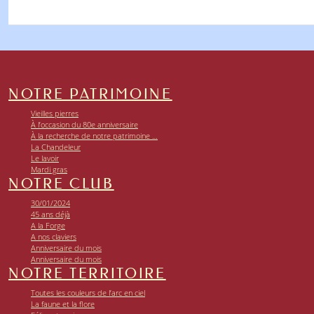
NOTRE PATRIMOINE
Vieilles pierres
À l’occasion du 80e anniversaire
À la recherche de notre patrimoine …
La Chandeleur
Le lavoir
Mardi gras
NOTRE CLUB
30/01/2024
45 ans déjà
A la Forge
A nos claviers
Anniversaire du mois
Anniversaire du mois
NOTRE TERRITOIRE
Toutes les couleurs de l’arc en ciel
La faune et la flore