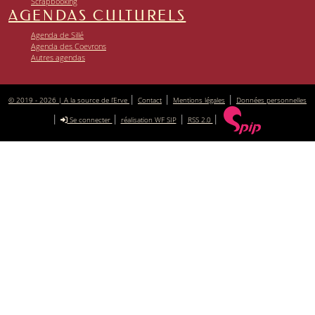
Scrapbooking
AGENDAS CULTURELS
Agenda de Sillé
Agenda des Coevrons
Autres agendas
|
|
|
© 2019 - 2026 | A la source de l’Erve
Contact
Mentions légales
Données personnelles
|
|
|
|
Se connecter
réalisation WF SIP
RSS 2.0