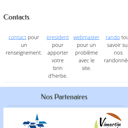
Contacts
contact
pour
president
webmaster
rando
to
un
pour
pour un
savoir su
renseignement.
apporter
problème
nos
votre
avec le
randonné
brin
site.
d’herbe.
Nos Partenaires