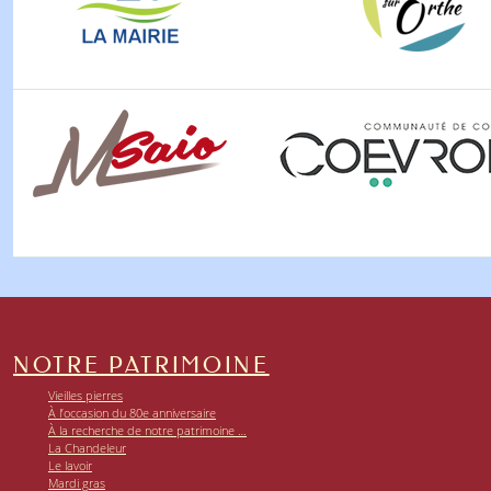
NOTRE PATRIMOINE
Vieilles pierres
À l’occasion du 80e anniversaire
À la recherche de notre patrimoine …
La Chandeleur
Le lavoir
Mardi gras