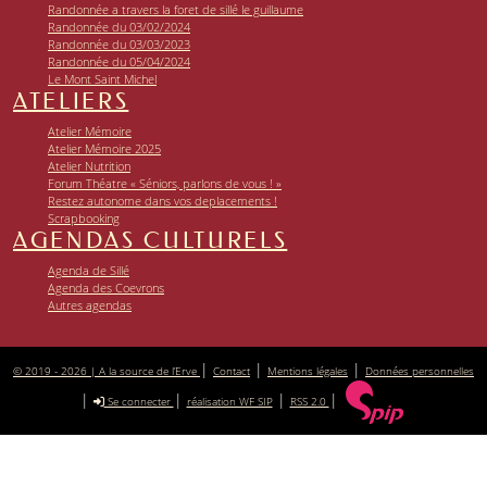
Randonnée a travers la foret de sillé le guillaume
Randonnée du 03/02/2024
Randonnée du 03/03/2023
Randonnée du 05/04/2024
Le Mont Saint Michel
ATELIERS
Atelier Mémoire
Atelier Mémoire 2025
Atelier Nutrition
Forum Théatre « Séniors, parlons de vous ! »
Restez autonome dans vos deplacements !
Scrapbooking
AGENDAS CULTURELS
Agenda de Sillé
Agenda des Coevrons
Autres agendas
|
|
|
© 2019 - 2026 | A la source de l’Erve
Contact
Mentions légales
Données personnelles
|
|
|
|
Se connecter
réalisation WF SIP
RSS 2.0