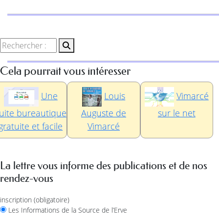
Cela pourrait vous intéresser
Une
Louis
Vimarcé
uite bureautique
Auguste de
sur le net
gratuite et facile
Vimarcé
La lettre vous informe des publications et de nos
rendez-vous
inscription
(obligatoire)
Les Informations de la Source de l’Erve