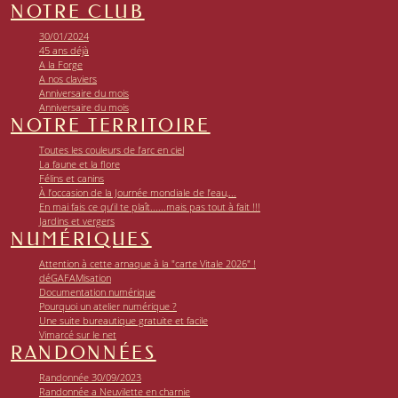
NOTRE CLUB
30/01/2024
45 ans déjà
A la Forge
A nos claviers
Anniversaire du mois
Anniversaire du mois
NOTRE TERRITOIRE
Toutes les couleurs de l’arc en ciel
La faune et la flore
Félins et canins
À l’occasion de la Journée mondiale de l’eau,...
En mai fais ce qu’il te plaît......mais pas tout à fait !!!
Jardins et vergers
NUMÉRIQUES
Attention à cette arnaque à la "carte Vitale 2026" !
déGAFAMisation
Documentation numérique
Pourquoi un atelier numérique ?
Une suite bureautique gratuite et facile
Vimarcé sur le net
RANDONNÉES
Randonnée 30/09/2023
Randonnée a Neuvilette en charnie