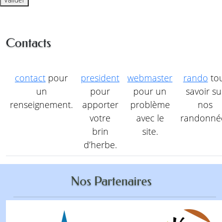
Contacts
contact
pour
president
webmaster
rando
to
un
pour
pour un
savoir su
renseignement.
apporter
problème
nos
votre
avec le
randonné
brin
site.
d’herbe.
Nos Partenaires