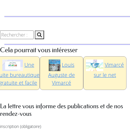
Cela pourrait vous intéresser
Une
Louis
Vimarcé
uite bureautique
Auguste de
sur le net
gratuite et facile
Vimarcé
La lettre vous informe des publications et de nos
rendez-vous
inscription
(obligatoire)