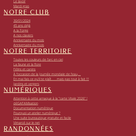
Le lavoir
Mardi gras
NOTRE CLUB
30/01/2024
45 ans déjà
A la Forge
A nos claviers
Anniversaire du mois
Anniversaire du mois
NOTRE TERRITOIRE
Toutes les couleurs de l’arc en ciel
La faune et la flore
Félins et canins
À l’occasion de la Journée mondiale de l’eau,...
En mai fais ce qu’il te plaît......mais pas tout à fait !!!
Jardins et vergers
NUMÉRIQUES
Attention à cette arnaque à la "carte Vitale 2026" !
déGAFAMisation
Documentation numérique
Pourquoi un atelier numérique ?
Une suite bureautique gratuite et facile
Vimarcé sur le net
RANDONNÉES