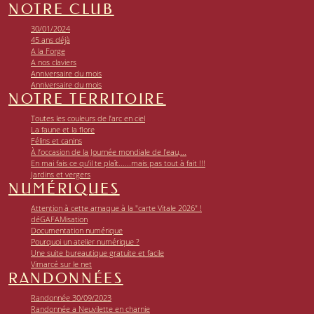
NOTRE CLUB
30/01/2024
45 ans déjà
A la Forge
A nos claviers
Anniversaire du mois
Anniversaire du mois
NOTRE TERRITOIRE
Toutes les couleurs de l’arc en ciel
La faune et la flore
Félins et canins
À l’occasion de la Journée mondiale de l’eau,...
En mai fais ce qu’il te plaît......mais pas tout à fait !!!
Jardins et vergers
NUMÉRIQUES
Attention à cette arnaque à la "carte Vitale 2026" !
déGAFAMisation
Documentation numérique
Pourquoi un atelier numérique ?
Une suite bureautique gratuite et facile
Vimarcé sur le net
RANDONNÉES
Randonnée 30/09/2023
Randonnée a Neuvilette en charnie