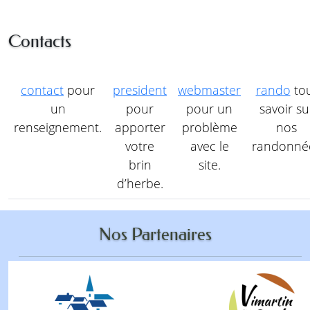
Contacts
contact
pour
president
webmaster
rando
to
un
pour
pour un
savoir su
renseignement.
apporter
problème
nos
votre
avec le
randonné
brin
site.
d’herbe.
Nos Partenaires