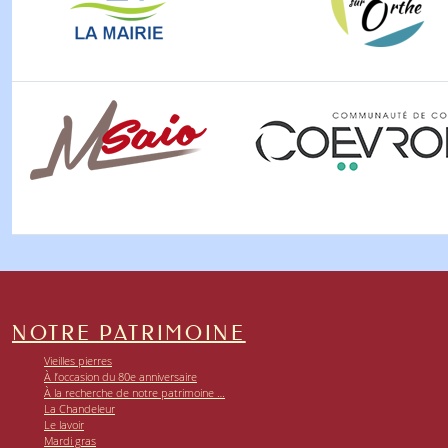
NOTRE PATRIMOINE
Vieilles pierres
À l’occasion du 80e anniversaire
À la recherche de notre patrimoine …
La Chandeleur
Le lavoir
Mardi gras