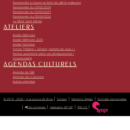
Randonnée a travers la foret de sillé le guillaume
Randonnée du 03/02/2024
Randonnée du 03/03/2023
Randonnée du 05/04/2024
Le Mont Saint Michel
ATELIERS
Atelier Mémoire
Atelier Mémoire 2025
Atelier Nutrition
Forum Théatre « Séniors, parlons de vous ! »
Restez autonome dans vos deplacements !
Scrapbooking
AGENDAS CULTURELS
Agenda de Sillé
Agenda des Coevrons
Autres agendas
|
|
|
© 2019 - 2026 | A la source de l’Erve
Contact
Mentions légales
Données personnelles
|
|
|
|
Se connecter
réalisation WF SIP
RSS 2.0