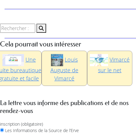
Cela pourrait vous intéresser
Une
Louis
Vimarcé
uite bureautique
Auguste de
sur le net
gratuite et facile
Vimarcé
La lettre vous informe des publications et de nos
rendez-vous
inscription
(obligatoire)
Les Informations de la Source de l’Erve