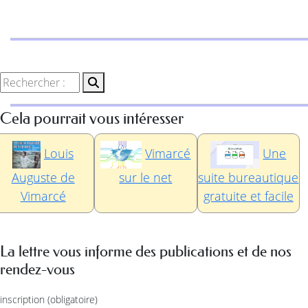
Cela pourrait vous intéresser
Louis
Vimarcé
Une
Auguste de
sur le net
suite bureautique
Vimarcé
gratuite et facile
La lettre vous informe des publications et de nos
rendez-vous
inscription
(obligatoire)