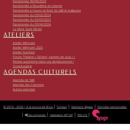
Randonnée 30/09/2023
Randonnée a Neuvilette en charnie
Randonnée a travers la foret de sillé le guillaume
Randonnée du 03/02/2024
Randonnée du 03/03/2023
Randonnée du 05/04/2024
Le Mont Saint Michel
ATELIERS
Atelier Mémoire
Atelier Mémoire 2025
Atelier Nutrition
Forum Théatre « Séniors, parlons de vous ! »
Restez autonome dans vos deplacements !
Scrapbooking
AGENDAS CULTURELS
Agenda de Sillé
Agenda des Coevrons
Autres agendas
|
|
|
© 2019 - 2026 | A la source de l’Erve
Contact
Mentions légales
Données personnelles
|
|
|
|
Se connecter
réalisation WF SIP
RSS 2.0