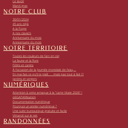
Le lavoir
Mardi gras
NOTRE CLUB
30/01/2024
45 ans déjà
A la Forge
A nos claviers
Anniversaire du mois
Anniversaire du mois
NOTRE TERRITOIRE
Toutes les couleurs de l’arc en ciel
La faune et la flore
Félins et canins
À l’occasion de la Journée mondiale de l’eau,...
En mai fais ce qu’il te plaît......mais pas tout à fait !!!
Jardins et vergers
NUMÉRIQUES
Attention à cette arnaque à la "carte Vitale 2026" !
déGAFAMisation
Documentation numérique
Pourquoi un atelier numérique ?
Une suite bureautique gratuite et facile
Vimarcé sur le net
RANDONNÉES