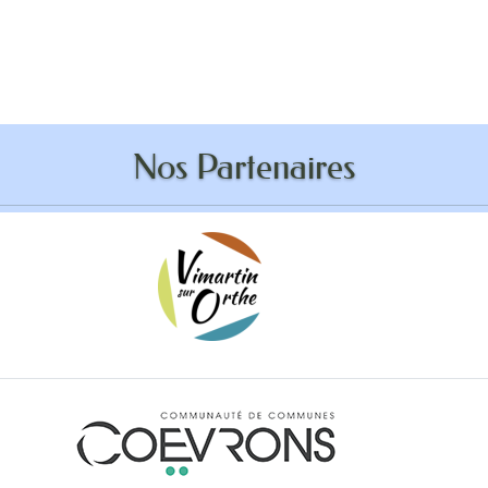
ddition anti-robot
Nos Partenaires