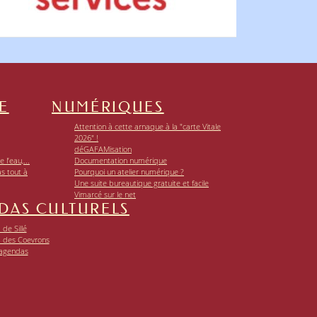
E
NUMÉRIQUES
Attention à cette arnaque à la "carte Vitale
2026" !
déGAFAMisation
 l’eau,...
Documentation numérique
as tout à
Pourquoi un atelier numérique ?
Une suite bureautique gratuite et facile
Vimarcé sur le net
DAS CULTURELS
de Sillé
 des Coevrons
 agendas