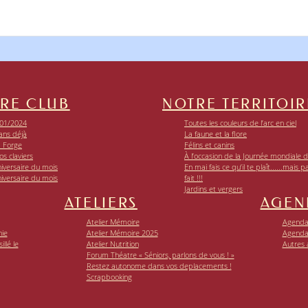
RE CLUB
NOTRE TERRITOIR
01/2024
Toutes les couleurs de l’arc en ciel
ans déjà
La faune et la flore
a Forge
Félins et canins
os claviers
À l’occasion de la Journée mondiale de
iversaire du mois
En mai fais ce qu’il te plaît......mais p
iversaire du mois
fait !!!
Jardins et vergers
ATELIERS
AGEN
Atelier Mémoire
Agenda 
nie
Atelier Mémoire 2025
Agenda
llé le
Atelier Nutrition
Autres
Forum Théatre « Séniors, parlons de vous ! »
Restez autonome dans vos deplacements !
Scrapbooking