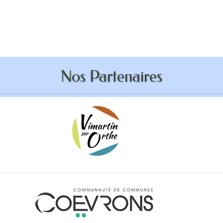
’addition anti-robot
Nos Partenaires