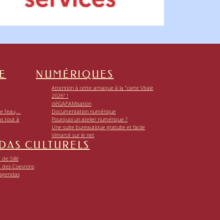
E
NUMÉRIQUES
Attention à cette arnaque à la "carte Vitale
2026" !
déGAFAMisation
 l’eau,...
Documentation numérique
as tout à
Pourquoi un atelier numérique ?
Une suite bureautique gratuite et facile
Vimarcé sur le net
DAS CULTURELS
de Sillé
 des Coevrons
 agendas