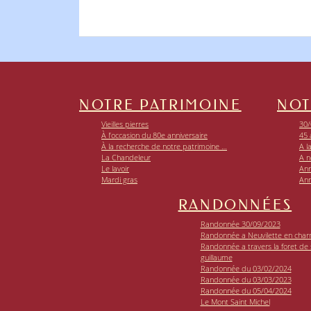
NOTRE PATRIMOINE
NOT
Vieilles pierres
30/
À l’occasion du 80e anniversaire
45 
À la recherche de notre patrimoine …
A l
La Chandeleur
A n
Le lavoir
Ann
Mardi gras
Ann
RANDONNÉES
Randonnée 30/09/2023
Randonnée a Neuvilette en char
Randonnée a travers la foret de si
guillaume
Randonnée du 03/02/2024
Randonnée du 03/03/2023
Randonnée du 05/04/2024
Le Mont Saint Michel