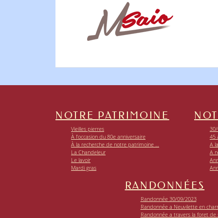
NOTRE PATRIMOINE
NOT
Vieilles pierres
30/
À l’occasion du 80e anniversaire
45 
À la recherche de notre patrimoine …
A l
La Chandeleur
A n
Le lavoir
Ann
Mardi gras
Ann
RANDONNÉES
Randonnée 30/09/2023
Randonnée a Neuvilette en char
Randonnée a travers la foret de si