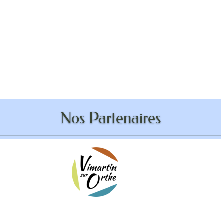
ddition anti-robot
Nos Partenaires