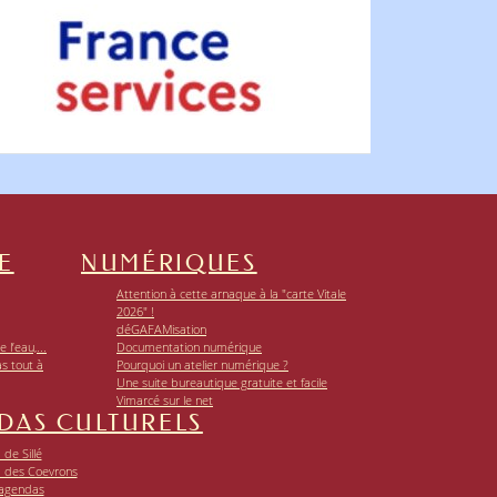
E
NUMÉRIQUES
Attention à cette arnaque à la "carte Vitale
2026" !
déGAFAMisation
 l’eau,...
Documentation numérique
as tout à
Pourquoi un atelier numérique ?
Une suite bureautique gratuite et facile
Vimarcé sur le net
DAS CULTURELS
de Sillé
 des Coevrons
 agendas