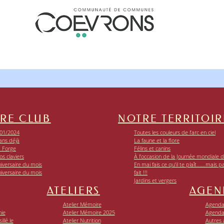
RE CLUB
NOTRE TERRITOIR
01/2024
Toutes les couleurs de l’arc en ciel
ans déjà
La faune et la flore
a Forge
Félins et canins
os claviers
À l’occasion de la Journée mondiale de
iversaire du mois
En mai fais ce qu’il te plaît......mais p
iversaire du mois
fait !!!
Jardins et vergers
ATELIERS
AGEN
Atelier Mémoire
Agenda 
nie
Atelier Mémoire 2025
Agenda
llé le
Atelier Nutrition
Autres