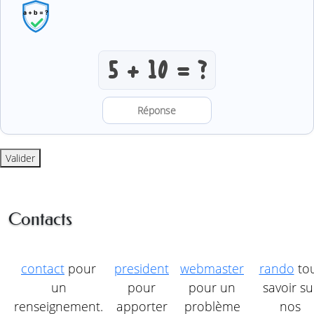
Résoudre l’addition anti-robot
Valider
Contacts
contact
pour
president
webmaster
rando
to
un
pour
pour un
savoir su
renseignement.
apporter
problème
nos