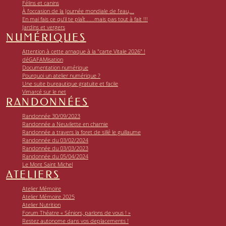
Félins et canins
À l’occasion de la Journée mondiale de l’eau,...
En mai fais ce qu’il te plaît......mais pas tout à fait !!!
Jardins et vergers
NUMÉRIQUES
Attention à cette arnaque à la "carte Vitale 2026" !
déGAFAMisation
Documentation numérique
Pourquoi un atelier numérique ?
Une suite bureautique gratuite et facile
Vimarcé sur le net
RANDONNÉES
Randonnée 30/09/2023
Randonnée a Neuvilette en charnie
Randonnée a travers la foret de sillé le guillaume
Randonnée du 03/02/2024
Randonnée du 03/03/2023
Randonnée du 05/04/2024
Le Mont Saint Michel
ATELIERS
Atelier Mémoire
Atelier Mémoire 2025
Atelier Nutrition
Forum Théatre « Séniors, parlons de vous ! »
Restez autonome dans vos deplacements !