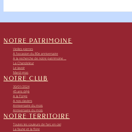
NOTRE PATRIMOINE
Vieilles pierres
À l’occasion du 80e anniversaire
À la recherche de notre patrimoine …
La Chandeleur
Le lavoir
Mardi gras
NOTRE CLUB
30/01/2024
45 ans déjà
A la Forge
A nos claviers
Anniversaire du mois
Anniversaire du mois
NOTRE TERRITOIRE
Toutes les couleurs de l’arc en ciel
La faune et la flore