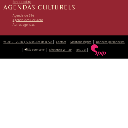
Scrapbooking
AGENDAS CULTURELS
Agenda de Sillé
Agenda des Coevrons
Autres agendas
|
|
|
© 2019 - 2026 | A la source de l’Erve
Contact
Mentions légales
Données personnelles
|
|
|
|
Se connecter
réalisation WF SIP
RSS 2.0