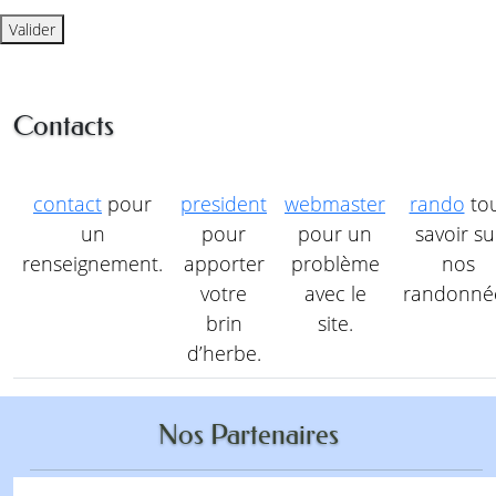
Valider
Contacts
contact
pour
president
webmaster
rando
to
un
pour
pour un
savoir su
renseignement.
apporter
problème
nos
votre
avec le
randonné
brin
site.
d’herbe.
Nos Partenaires