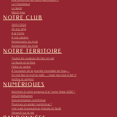
La Chandeleur
Le lavoir
Mardi gras
NOTRE CLUB
30/01/2024
45 ans déjà
A la Forge
A nos claviers
Anniversaire du mois
Anniversaire du mois
NOTRE TERRITOIRE
Toutes les couleurs de l’arc en ciel
La faune et la flore
Félins et canins
À l’occasion de la Journée mondiale de l’eau,...
En mai fais ce qu’il te plaît......mais pas tout à fait !!!
Jardins et vergers
NUMÉRIQUES
Attention à cette arnaque à la "carte Vitale 2026" !
déGAFAMisation
Documentation numérique
Pourquoi un atelier numérique ?
Une suite bureautique gratuite et facile
Vimarcé sur le net