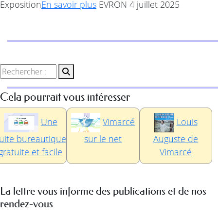
Exposition
En savoir plus
EVRON 4 juillet 2025
Cela pourrait vous intéresser
Une
Vimarcé
Louis
uite bureautique
sur le net
Auguste de
gratuite et facile
Vimarcé
La lettre vous informe des publications et de nos
rendez-vous