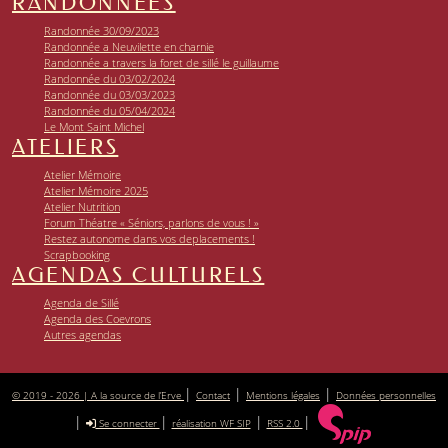
RANDONNÉES
Randonnée 30/09/2023
Randonnée a Neuvilette en charnie
Randonnée a travers la foret de sillé le guillaume
Randonnée du 03/02/2024
Randonnée du 03/03/2023
Randonnée du 05/04/2024
Le Mont Saint Michel
ATELIERS
Atelier Mémoire
Atelier Mémoire 2025
Atelier Nutrition
Forum Théatre « Séniors, parlons de vous ! »
Restez autonome dans vos deplacements !
Scrapbooking
AGENDAS CULTURELS
Agenda de Sillé
Agenda des Coevrons
Autres agendas
|
|
|
© 2019 - 2026 | A la source de l’Erve
Contact
Mentions légales
Données personnelles
|
|
|
|
Se connecter
réalisation WF SIP
RSS 2.0