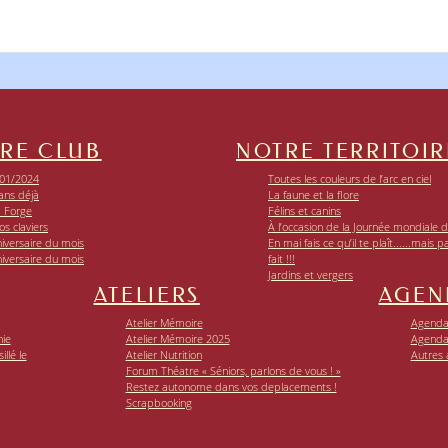
RE CLUB
NOTRE TERRITOIR
01/2024
Toutes les couleurs de l’arc en ciel
ans déjà
La faune et la flore
a Forge
Félins et canins
os claviers
À l’occasion de la Journée mondiale de
iversaire du mois
En mai fais ce qu’il te plaît......mais p
iversaire du mois
fait !!!
Jardins et vergers
ATELIERS
AGEN
Atelier Mémoire
Agenda 
nie
Atelier Mémoire 2025
Agenda
llé le
Atelier Nutrition
Autres
Forum Théatre « Séniors, parlons de vous ! »
Restez autonome dans vos deplacements !
Scrapbooking