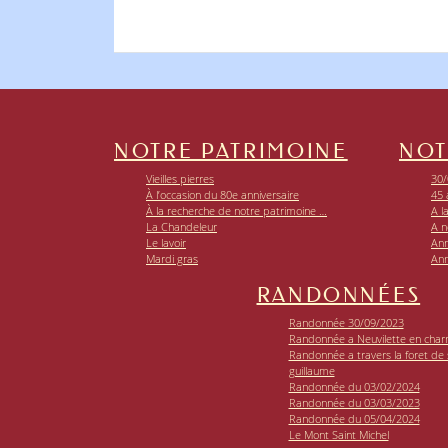
NOTRE PATRIMOINE
NOT
Vieilles pierres
30/
À l’occasion du 80e anniversaire
45 
À la recherche de notre patrimoine …
A l
La Chandeleur
A n
Le lavoir
Ann
Mardi gras
Ann
RANDONNÉES
Randonnée 30/09/2023
Randonnée a Neuvilette en char
Randonnée a travers la foret de si
guillaume
Randonnée du 03/02/2024
Randonnée du 03/03/2023
Randonnée du 05/04/2024
Le Mont Saint Michel