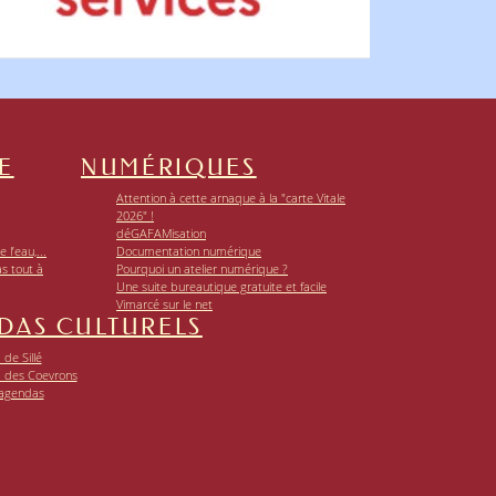
E
NUMÉRIQUES
Attention à cette arnaque à la "carte Vitale
2026" !
déGAFAMisation
 l’eau,...
Documentation numérique
as tout à
Pourquoi un atelier numérique ?
Une suite bureautique gratuite et facile
Vimarcé sur le net
DAS CULTURELS
de Sillé
 des Coevrons
 agendas