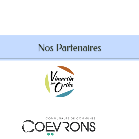
ddition anti-robot
Nos Partenaires