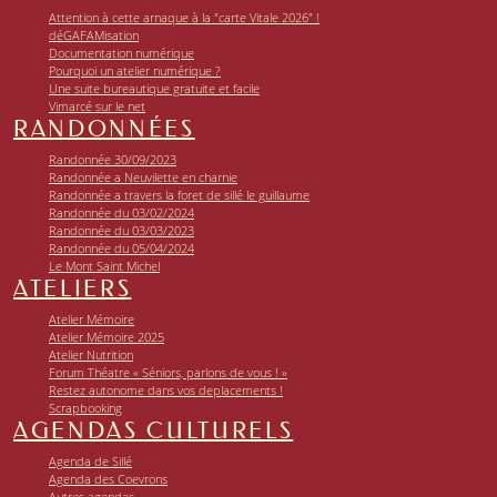
Attention à cette arnaque à la "carte Vitale 2026" !
déGAFAMisation
Documentation numérique
Pourquoi un atelier numérique ?
Une suite bureautique gratuite et facile
Vimarcé sur le net
RANDONNÉES
Randonnée 30/09/2023
Randonnée a Neuvilette en charnie
Randonnée a travers la foret de sillé le guillaume
Randonnée du 03/02/2024
Randonnée du 03/03/2023
Randonnée du 05/04/2024
Le Mont Saint Michel
ATELIERS
Atelier Mémoire
Atelier Mémoire 2025
Atelier Nutrition
Forum Théatre « Séniors, parlons de vous ! »
Restez autonome dans vos deplacements !
Scrapbooking
AGENDAS CULTURELS
Agenda de Sillé
Agenda des Coevrons
Autres agendas