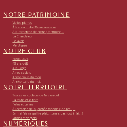
NOTRE PATRIMOINE
Vieilles pierres
À l’occasion du 80e anniversaire
À la recherche de notre patrimoine …
La Chandeleur
Le lavoir
Mardi gras
NOTRE CLUB
30/01/2024
45 ans déjà
A la Forge
A nos claviers
Anniversaire du mois
Anniversaire du mois
NOTRE TERRITOIRE
Toutes les couleurs de l’arc en ciel
La faune et la flore
Félins et canins
À l’occasion de la Journée mondiale de l’eau,...
En mai fais ce qu’il te plaît......mais pas tout à fait !!!
Jardins et vergers
NUMÉRIQUES