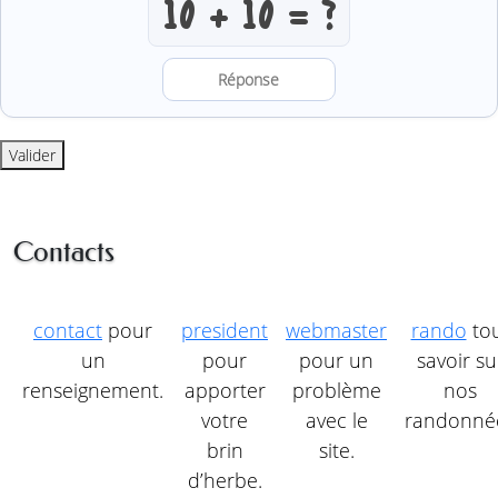
Résoudre l’addition anti-robot
Valider
Contacts
contact
pour
president
webmaster
rando
to
un
pour
pour un
savoir su
renseignement.
apporter
problème
nos
votre
avec le
randonné
brin
site.
d’herbe.