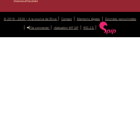
|
|
|
© 2019 - 2026 | A la source de l’Erve
Contact
Mentions légales
Données personnelles
|
|
|
|
Se connecter
réalisation WF SIP
RSS 2.0