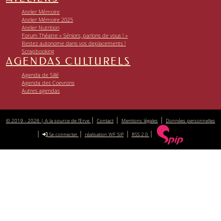
Atelier Mémoire
Atelier Mémoire 2025
Atelier Nutrition
Forum Théatre « Séniors, parlons de vous ! »
Restez autonome dans vos deplacements !
Scrapbooking
AGENDAS CULTURELS
Agenda de Sillé
Agenda des Coevrons
Autres agendas
|
|
|
© 2019 - 2026 | A la source de l’Erve
Contact
Mentions légales
Données personnelles
|
|
|
|
Se connecter
réalisation WF SIP
RSS 2.0