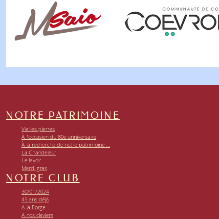
NOTRE PATRIMOINE
Vieilles pierres
À l’occasion du 80e anniversaire
À la recherche de notre patrimoine …
La Chandeleur
Le lavoir
Mardi gras
NOTRE CLUB
30/01/2024
45 ans déjà
A la Forge
A nos claviers