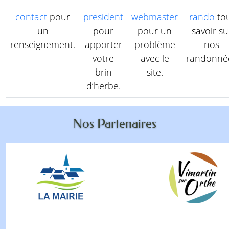
contact
pour
president
webmaster
rando
to
un
pour
pour un
savoir su
renseignement.
apporter
problème
nos
votre
avec le
randonné
brin
site.
d’herbe.
Nos Partenaires