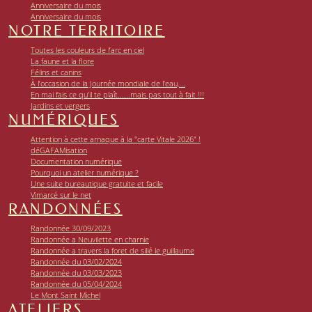
Anniversaire du mois
Anniversaire du mois
NOTRE TERRITOIRE
Toutes les couleurs de l’arc en ciel
La faune et la flore
Félins et canins
À l’occasion de la Journée mondiale de l’eau,...
En mai fais ce qu’il te plaît......mais pas tout à fait !!!
Jardins et vergers
NUMÉRIQUES
Attention à cette arnaque à la "carte Vitale 2026" !
déGAFAMisation
Documentation numérique
Pourquoi un atelier numérique ?
Une suite bureautique gratuite et facile
Vimarcé sur le net
RANDONNÉES
Randonnée 30/09/2023
Randonnée a Neuvilette en charnie
Randonnée a travers la foret de sillé le guillaume
Randonnée du 03/02/2024
Randonnée du 03/03/2023
Randonnée du 05/04/2024
Le Mont Saint Michel
ATELIERS