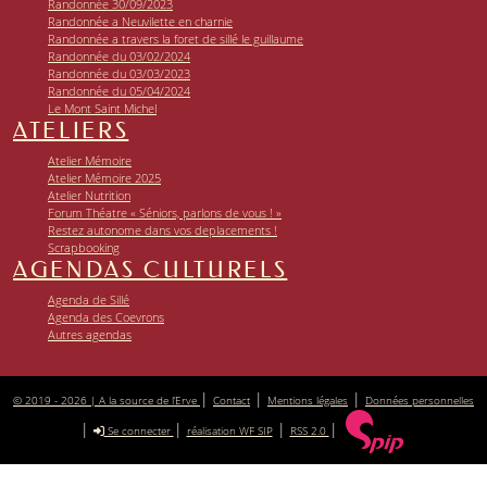
Randonnée 30/09/2023
Randonnée a Neuvilette en charnie
Randonnée a travers la foret de sillé le guillaume
Randonnée du 03/02/2024
Randonnée du 03/03/2023
Randonnée du 05/04/2024
Le Mont Saint Michel
ATELIERS
Atelier Mémoire
Atelier Mémoire 2025
Atelier Nutrition
Forum Théatre « Séniors, parlons de vous ! »
Restez autonome dans vos deplacements !
Scrapbooking
AGENDAS CULTURELS
Agenda de Sillé
Agenda des Coevrons
Autres agendas
|
|
|
© 2019 - 2026 | A la source de l’Erve
Contact
Mentions légales
Données personnelles
|
|
|
|
Se connecter
réalisation WF SIP
RSS 2.0