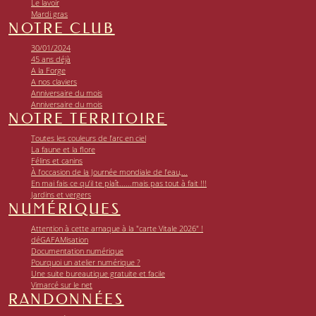
Le lavoir
Mardi gras
NOTRE CLUB
30/01/2024
45 ans déjà
A la Forge
A nos claviers
Anniversaire du mois
Anniversaire du mois
NOTRE TERRITOIRE
Toutes les couleurs de l’arc en ciel
La faune et la flore
Félins et canins
À l’occasion de la Journée mondiale de l’eau,...
En mai fais ce qu’il te plaît......mais pas tout à fait !!!
Jardins et vergers
NUMÉRIQUES
Attention à cette arnaque à la "carte Vitale 2026" !
déGAFAMisation
Documentation numérique
Pourquoi un atelier numérique ?
Une suite bureautique gratuite et facile
Vimarcé sur le net
RANDONNÉES