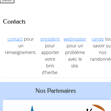
Contacts
contact
pour
president
webmaster
rando
to
un
pour
pour un
savoir su
renseignement.
apporter
problème
nos
votre
avec le
randonné
brin
site.
d’herbe.
Nos Partenaires