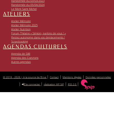
Randonnée du 03/03/2023
Randonnée du 05/04/2024
Le Mont Saint Michel
ATELIERS
Atelier Mémoire
Atelier Mémoire 2025
Atelier Nutrition
Forum Théatre « Séniors, parlons de vous ! »
Restez autonome dans vos deplacements !
Scrapbooking
AGENDAS CULTURELS
Agenda de Sillé
Agenda des Coevrons
Autres agendas
|
|
|
© 2019 - 2026 | A la source de l’Erve
Contact
Mentions légales
Données personnelles
|
|
|
|
Se connecter
réalisation WF SIP
RSS 2.0