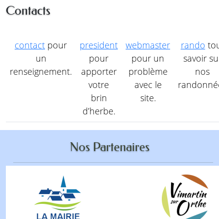
Contacts
contact
pour
president
webmaster
rando
to
un
pour
pour un
savoir su
renseignement.
apporter
problème
nos
votre
avec le
randonné
brin
site.
d’herbe.
Nos Partenaires