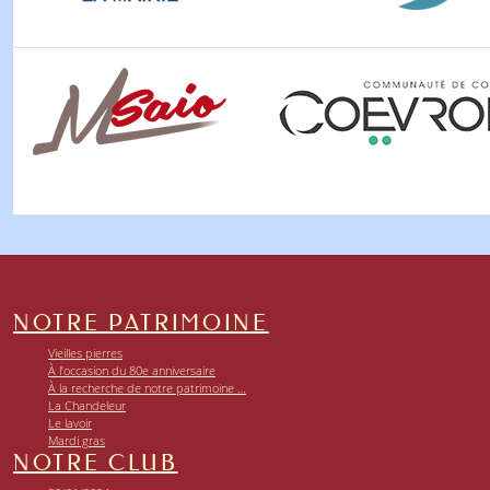
NOTRE PATRIMOINE
Vieilles pierres
À l’occasion du 80e anniversaire
À la recherche de notre patrimoine …
La Chandeleur
Le lavoir
Mardi gras
NOTRE CLUB