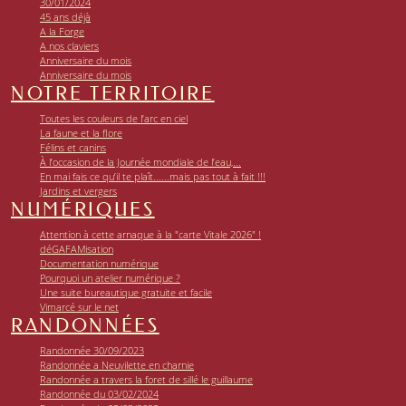
30/01/2024
45 ans déjà
A la Forge
A nos claviers
Anniversaire du mois
Anniversaire du mois
NOTRE TERRITOIRE
Toutes les couleurs de l’arc en ciel
La faune et la flore
Félins et canins
À l’occasion de la Journée mondiale de l’eau,...
En mai fais ce qu’il te plaît......mais pas tout à fait !!!
Jardins et vergers
NUMÉRIQUES
Attention à cette arnaque à la "carte Vitale 2026" !
déGAFAMisation
Documentation numérique
Pourquoi un atelier numérique ?
Une suite bureautique gratuite et facile
Vimarcé sur le net
RANDONNÉES
Randonnée 30/09/2023
Randonnée a Neuvilette en charnie
Randonnée a travers la foret de sillé le guillaume
Randonnée du 03/02/2024