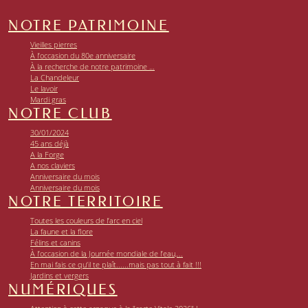
NOTRE PATRIMOINE
Vieilles pierres
À l’occasion du 80e anniversaire
À la recherche de notre patrimoine …
La Chandeleur
Le lavoir
Mardi gras
NOTRE CLUB
30/01/2024
45 ans déjà
A la Forge
A nos claviers
Anniversaire du mois
Anniversaire du mois
NOTRE TERRITOIRE
Toutes les couleurs de l’arc en ciel
La faune et la flore
Félins et canins
À l’occasion de la Journée mondiale de l’eau,...
En mai fais ce qu’il te plaît......mais pas tout à fait !!!
Jardins et vergers
NUMÉRIQUES