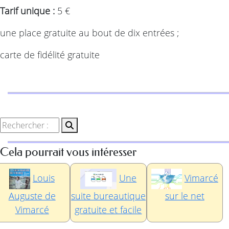
Tarif unique :
5 €
une place gratuite au bout de dix entrées ;
carte de fidélité gratuite
Cela pourrait vous intéresser
Louis
Une
Vimarcé
Auguste de
suite bureautique
sur le net
Vimarcé
gratuite et facile