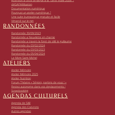
Attention à cette arnaque à la "carte Vitale 2026" !
déGAFAMisation
Documentation numérique
Pourquoi un atelier numérique ?
Une suite bureautique gratuite et facile
Vimarcé sur le net
RANDONNÉES
Randonnée 30/09/2023
Randonnée a Neuvilette en charnie
Randonnée a travers la foret de sillé le guillaume
Randonnée du 03/02/2024
Randonnée du 03/03/2023
Randonnée du 05/04/2024
Le Mont Saint Michel
ATELIERS
Atelier Mémoire
Atelier Mémoire 2025
Atelier Nutrition
Forum Théatre « Séniors, parlons de vous ! »
Restez autonome dans vos deplacements !
Scrapbooking
AGENDAS CULTURELS
Agenda de Sillé
Agenda des Coevrons
Autres agendas