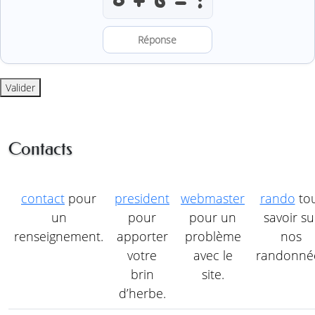
Résoudre l’addition anti-robot
Valider
Contacts
contact
pour
president
webmaster
rando
to
un
pour
pour un
savoir su
renseignement.
apporter
problème
nos
votre
avec le
randonné
brin
site.
d’herbe.