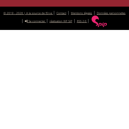
|
|
|
© 2019 - 2026 | A la source de l’Erve
Contact
Mentions légales
Données personnelles
|
|
|
|
Se connecter
réalisation WF SIP
RSS 2.0