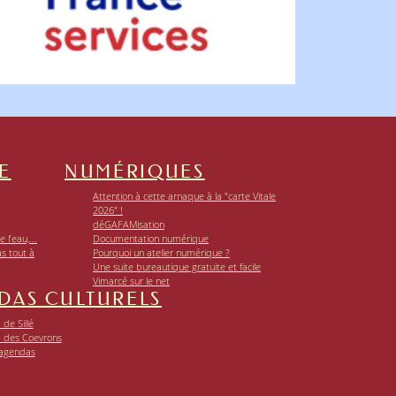
E
NUMÉRIQUES
Attention à cette arnaque à la "carte Vitale
2026" !
déGAFAMisation
 l’eau,...
Documentation numérique
as tout à
Pourquoi un atelier numérique ?
Une suite bureautique gratuite et facile
Vimarcé sur le net
DAS CULTURELS
de Sillé
 des Coevrons
 agendas