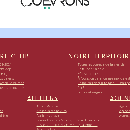
RE CLUB
NOTRE TERRITOIR
01/2024
Toutes les couleurs de l’arc en ciel
ans déjà
La faune et la flore
a Forge
Félins et canins
os claviers
À l’occasion de la Journée mondiale de
iversaire du mois
En mai fais ce qu’il te plaît......mais p
iversaire du mois
fait !!!
Jardins et vergers
ATELIERS
AGEN
Atelier Mémoire
Agenda 
nie
Atelier Mémoire 2025
Agenda
llé le
Atelier Nutrition
Autres
Forum Théatre « Séniors, parlons de vous ! »
Restez autonome dans vos deplacements !
Scrapbooking