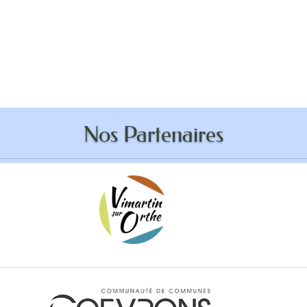
’addition anti-robot
Nos Partenaires