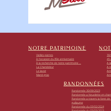
NOTRE PATRIMOINE
NOT
Vieilles pierres
30/
À l’occasion du 80e anniversaire
45 
À la recherche de notre patrimoine …
A l
La Chandeleur
A n
Le lavoir
Ann
Mardi gras
Ann
RANDONNÉES
Randonnée 30/09/2023
Randonnée a Neuvilette en char
Randonnée a travers la foret de si
guillaume
Randonnée du 03/02/2024
Randonnée du 03/03/2023