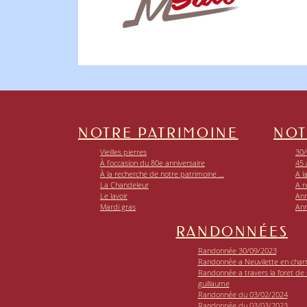
NOTRE PATRIMOINE
NOT
Vieilles pierres
30/
À l’occasion du 80e anniversaire
45 
À la recherche de notre patrimoine …
A l
La Chandeleur
A n
Le lavoir
Ann
Mardi gras
Ann
RANDONNÉES
Randonnée 30/09/2023
Randonnée a Neuvilette en char
Randonnée a travers la foret de si
guillaume
Randonnée du 03/02/2024
Randonnée du 03/03/2023