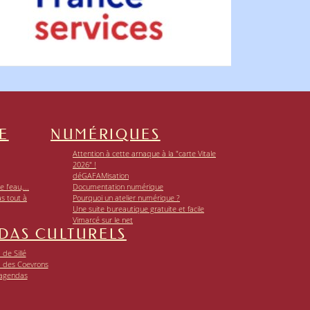
E
NUMÉRIQUES
Attention à cette arnaque à la "carte Vitale
2026" !
déGAFAMisation
 l’eau,...
Documentation numérique
as tout à
Pourquoi un atelier numérique ?
Une suite bureautique gratuite et facile
Vimarcé sur le net
DAS CULTURELS
de Sillé
 des Coevrons
 agendas