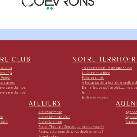
RE CLUB
NOTRE TERRITOIR
01/2024
Toutes les couleurs de l’arc en ciel
ans déjà
La faune et la flore
a Forge
Félins et canins
os claviers
À l’occasion de la Journée mondiale de
iversaire du mois
En mai fais ce qu’il te plaît......mais p
iversaire du mois
fait !!!
Jardins et vergers
ATELIERS
AGEN
Atelier Mémoire
Agenda 
nie
Atelier Mémoire 2025
Agenda
llé le
Atelier Nutrition
Autres
Forum Théatre « Séniors, parlons de vous ! »
Restez autonome dans vos deplacements !
Scrapbooking