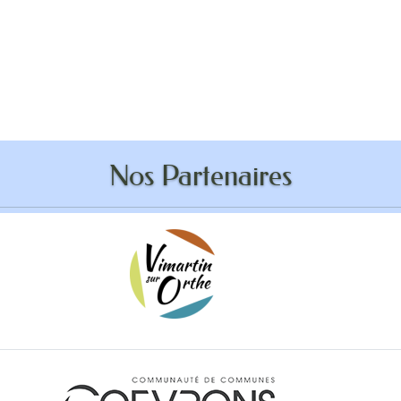
ddition anti-robot
Nos Partenaires