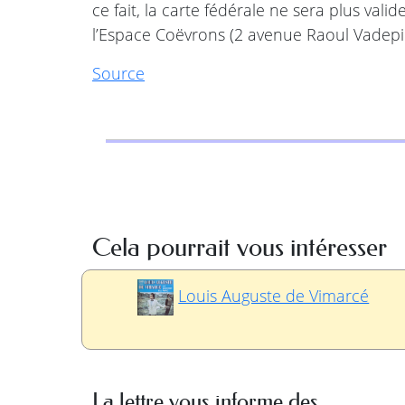
ce fait, la carte fédérale ne sera plus va
l’Espace Coëvrons (2 avenue Raoul Vadepied
Source
Cela pourrait vous intéresser
Louis Auguste de Vimarcé
La lettre vous informe des