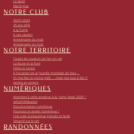
Le lavoir
Mardi gras
NOTRE CLUB
30/01/2024
45 ans déjà
A la Forge
A nos claviers
Anniversaire du mois
Anniversaire du mois
NOTRE TERRITOIRE
Toutes les couleurs de l’arc en ciel
La faune et la flore
Félins et canins
À l’occasion de la Journée mondiale de l’eau,...
En mai fais ce qu’il te plaît......mais pas tout à fait !!!
Jardins et vergers
NUMÉRIQUES
Attention à cette arnaque à la "carte Vitale 2026" !
déGAFAMisation
Documentation numérique
Pourquoi un atelier numérique ?
Une suite bureautique gratuite et facile
Vimarcé sur le net
RANDONNÉES