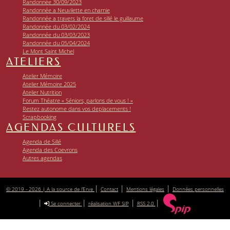
Randonnée 30/09/2023
Randonnée a Neuvilette en charnie
Randonnée a travers la foret de sillé le guillaume
Randonnée du 03/02/2024
Randonnée du 03/03/2023
Randonnée du 05/04/2024
Le Mont Saint Michel
ATELIERS
Atelier Mémoire
Atelier Mémoire 2025
Atelier Nutrition
Forum Théatre « Séniors, parlons de vous ! »
Restez autonome dans vos deplacements !
Scrapbooking
AGENDAS CULTURELS
Agenda de Sillé
Agenda des Coevrons
Autres agendas
|
|
|
© 2019 - 2026 | A la source de l’Erve
Contact
Mentions légales
Données personnelles
|
|
|
|
Se connecter
réalisation WF SIP
RSS 2.0