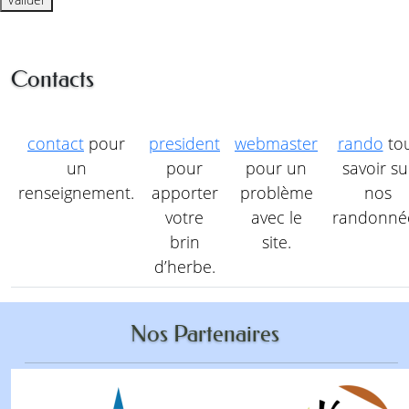
Contacts
contact
pour
president
webmaster
rando
to
un
pour
pour un
savoir su
renseignement.
apporter
problème
nos
votre
avec le
randonné
brin
site.
d’herbe.
Nos Partenaires