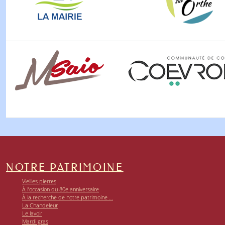
NOTRE PATRIMOINE
Vieilles pierres
À l’occasion du 80e anniversaire
À la recherche de notre patrimoine …
La Chandeleur
Le lavoir
Mardi gras