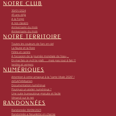
NOTRE CLUB
30/01/2024
45 ans déjà
A la Forge
A nos claviers
Anniversaire du mois
Anniversaire du mois
NOTRE TERRITOIRE
Toutes les couleurs de l’arc en ciel
La faune et la flore
Félins et canins
À l’occasion de la Journée mondiale de l’eau,...
En mai fais ce qu’il te plaît......mais pas tout à fait !!!
Jardins et vergers
NUMÉRIQUES
Attention à cette arnaque à la "carte Vitale 2026" !
déGAFAMisation
Documentation numérique
Pourquoi un atelier numérique ?
Une suite bureautique gratuite et facile
Vimarcé sur le net
RANDONNÉES
Randonnée 30/09/2023
Randonnée a Neuvilette en charnie