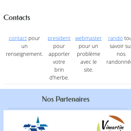
Contacts
contact
pour
president
webmaster
rando
to
un
pour
pour un
savoir su
renseignement.
apporter
problème
nos
votre
avec le
randonné
brin
site.
d’herbe.
Nos Partenaires