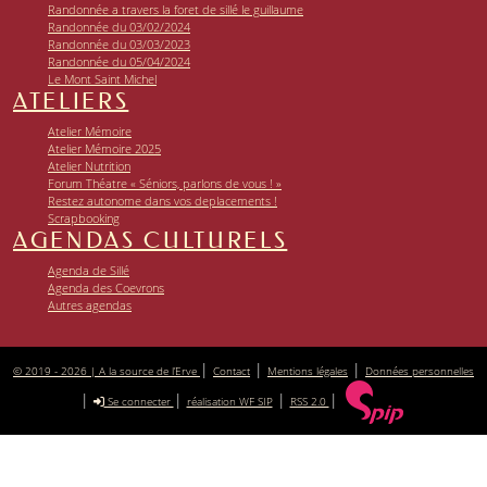
Randonnée a travers la foret de sillé le guillaume
Randonnée du 03/02/2024
Randonnée du 03/03/2023
Randonnée du 05/04/2024
Le Mont Saint Michel
ATELIERS
Atelier Mémoire
Atelier Mémoire 2025
Atelier Nutrition
Forum Théatre « Séniors, parlons de vous ! »
Restez autonome dans vos deplacements !
Scrapbooking
AGENDAS CULTURELS
Agenda de Sillé
Agenda des Coevrons
Autres agendas
|
|
|
© 2019 - 2026 | A la source de l’Erve
Contact
Mentions légales
Données personnelles
|
|
|
|
Se connecter
réalisation WF SIP
RSS 2.0