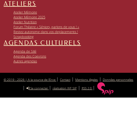
ATELIERS
Atelier Mémoire
Atelier Mémoire 2025
Atelier Nutrition
Forum Théatre « Séniors, parlons de vous ! »
Restez autonome dans vos deplacements !
Scrapbooking
AGENDAS CULTURELS
Agenda de Sillé
Agenda des Coevrons
Autres agendas
|
|
|
© 2019 - 2026 | A la source de l’Erve
Contact
Mentions légales
Données personnelles
|
|
|
|
Se connecter
réalisation WF SIP
RSS 2.0