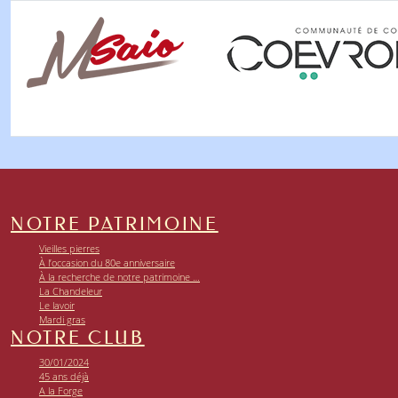
NOTRE PATRIMOINE
Vieilles pierres
À l’occasion du 80e anniversaire
À la recherche de notre patrimoine …
La Chandeleur
Le lavoir
Mardi gras
NOTRE CLUB
30/01/2024
45 ans déjà
A la Forge