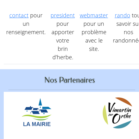
contact
pour
president
webmaster
rando
to
un
pour
pour un
savoir su
renseignement.
apporter
problème
nos
votre
avec le
randonné
brin
site.
d’herbe.
Nos Partenaires