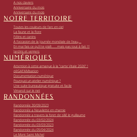
A nos claviers
Anniversaire du mois
Anniversaire du mois
NOTRE TERRITOIRE
Toutes les couleurs de l’arc en ciel
La faune et la flore
Félins et canins
À l’occasion de la Journée mondiale de l’eau,...
En mai fais ce qu’il te plaît......mais pas tout à fait !!!
Jardins et vergers
NUMÉRIQUES
Attention à cette arnaque à la "carte Vitale 2026" !
déGAFAMisation
Documentation numérique
Pourquoi un atelier numérique ?
Une suite bureautique gratuite et facile
Vimarcé sur le net
RANDONNÉES
Randonnée 30/09/2023
Randonnée a Neuvilette en charnie
Randonnée a travers la foret de sillé le guillaume
Randonnée du 03/02/2024
Randonnée du 03/03/2023
Randonnée du 05/04/2024
Le Mont Saint Michel