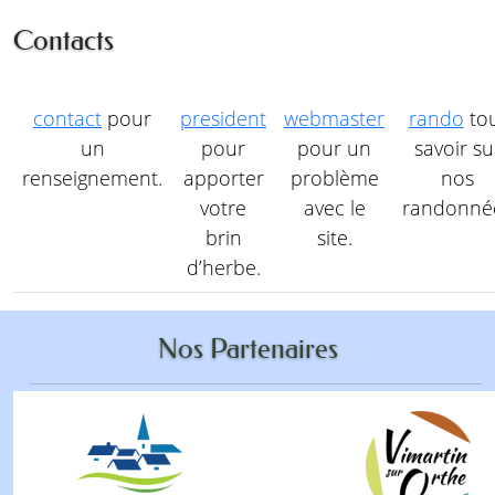
Contacts
contact
pour
president
webmaster
rando
to
un
pour
pour un
savoir su
renseignement.
apporter
problème
nos
votre
avec le
randonné
brin
site.
d’herbe.
Nos Partenaires