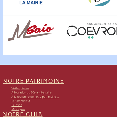
NOTRE PATRIMOINE
Vieilles pierres
À l’occasion du 80e anniversaire
À la recherche de notre patrimoine …
La Chandeleur
Le lavoir
Mardi gras
NOTRE CLUB