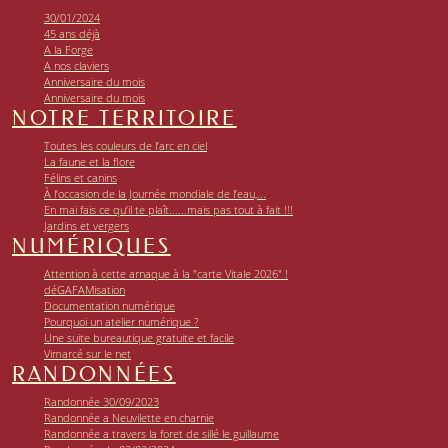
30/01/2024
45 ans déjà
A la Forge
A nos claviers
Anniversaire du mois
Anniversaire du mois
NOTRE TERRITOIRE
Toutes les couleurs de l’arc en ciel
La faune et la flore
Félins et canins
À l’occasion de la Journée mondiale de l’eau,...
En mai fais ce qu’il te plaît......mais pas tout à fait !!!
Jardins et vergers
NUMÉRIQUES
Attention à cette arnaque à la "carte Vitale 2026" !
déGAFAMisation
Documentation numérique
Pourquoi un atelier numérique ?
Une suite bureautique gratuite et facile
Vimarcé sur le net
RANDONNÉES
Randonnée 30/09/2023
Randonnée a Neuvilette en charnie
Randonnée a travers la foret de sillé le guillaume