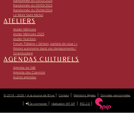
Randonnée du 03/02/2024
Randonnée du 03/03/2023
Randonnée du 05/04/2024
Le Mont Saint Michel
ATELIERS
Atelier Mémoire
Atelier Mémoire 2025
Atelier Nutrition
Forum Théatre « Séniors, parlons de vous ! »
Restez autonome dans vos deplacements !
Scrapbooking
AGENDAS CULTURELS
Agenda de Sillé
Agenda des Coevrons
Autres agendas
|
|
|
© 2019 - 2026 | A la source de l’Erve
Contact
Mentions légales
Données personnelles
|
|
|
|
Se connecter
réalisation WF SIP
RSS 2.0