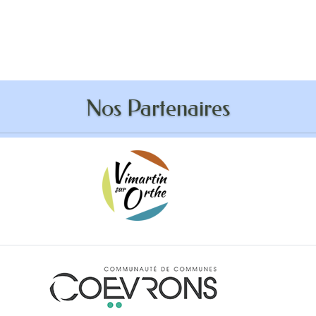
ddition anti-robot
Nos Partenaires