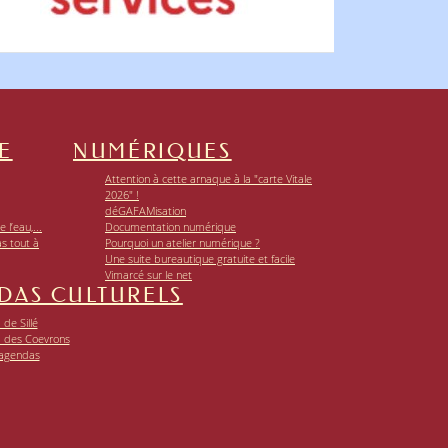
E
NUMÉRIQUES
Attention à cette arnaque à la "carte Vitale
2026" !
déGAFAMisation
 l’eau,...
Documentation numérique
as tout à
Pourquoi un atelier numérique ?
Une suite bureautique gratuite et facile
Vimarcé sur le net
DAS CULTURELS
de Sillé
 des Coevrons
 agendas