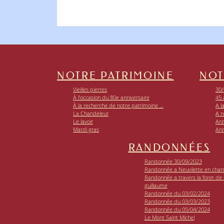
NOTRE PATRIMOINE
NOT
Vieilles pierres
30/
À l’occasion du 80e anniversaire
45 
À la recherche de notre patrimoine …
A l
La Chandeleur
A n
Le lavoir
Ann
Mardi gras
Ann
RANDONNÉES
Randonnée 30/09/2023
Randonnée a Neuvilette en char
Randonnée a travers la foret de si
guillaume
Randonnée du 03/02/2024
Randonnée du 03/03/2023
Randonnée du 05/04/2024
Le Mont Saint Michel