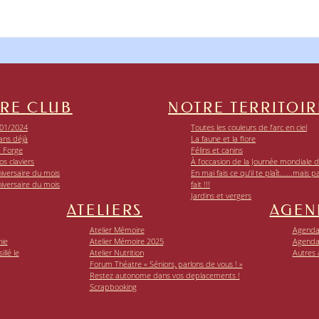
RE CLUB
NOTRE TERRITOIR
01/2024
Toutes les couleurs de l’arc en ciel
ans déjà
La faune et la flore
a Forge
Félins et canins
os claviers
À l’occasion de la Journée mondiale de
iversaire du mois
En mai fais ce qu’il te plaît......mais p
iversaire du mois
fait !!!
Jardins et vergers
ATELIERS
AGEN
Atelier Mémoire
Agenda 
nie
Atelier Mémoire 2025
Agenda
llé le
Atelier Nutrition
Autres
Forum Théatre « Séniors, parlons de vous ! »
Restez autonome dans vos deplacements !
Scrapbooking