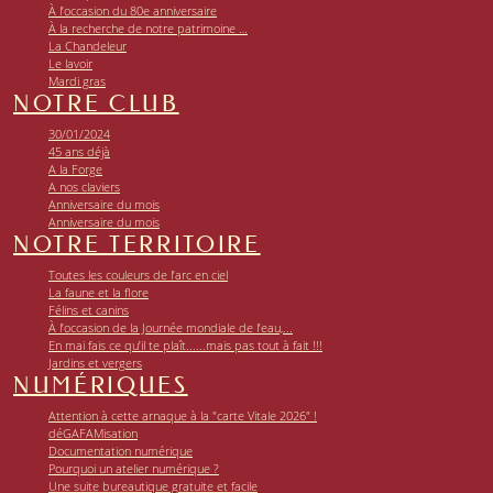
À l’occasion du 80e anniversaire
À la recherche de notre patrimoine …
La Chandeleur
Le lavoir
Mardi gras
NOTRE CLUB
30/01/2024
45 ans déjà
A la Forge
A nos claviers
Anniversaire du mois
Anniversaire du mois
NOTRE TERRITOIRE
Toutes les couleurs de l’arc en ciel
La faune et la flore
Félins et canins
À l’occasion de la Journée mondiale de l’eau,...
En mai fais ce qu’il te plaît......mais pas tout à fait !!!
Jardins et vergers
NUMÉRIQUES
Attention à cette arnaque à la "carte Vitale 2026" !
déGAFAMisation
Documentation numérique
Pourquoi un atelier numérique ?
Une suite bureautique gratuite et facile