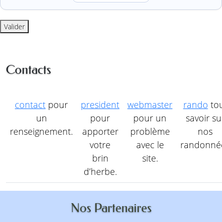
Valider
Contacts
contact
pour
president
webmaster
rando
to
un
pour
pour un
savoir su
renseignement.
apporter
problème
nos
votre
avec le
randonné
brin
site.
d’herbe.
Nos Partenaires