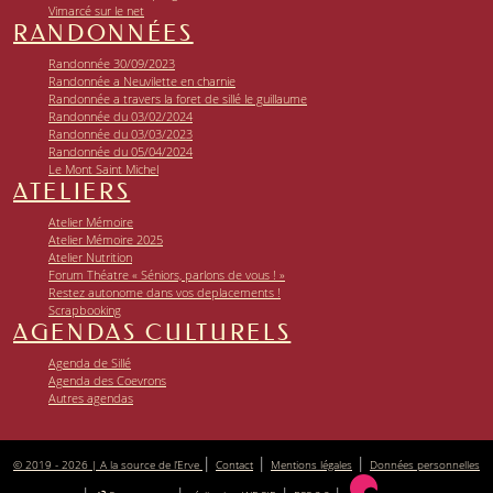
Vimarcé sur le net
RANDONNÉES
Randonnée 30/09/2023
Randonnée a Neuvilette en charnie
Randonnée a travers la foret de sillé le guillaume
Randonnée du 03/02/2024
Randonnée du 03/03/2023
Randonnée du 05/04/2024
Le Mont Saint Michel
ATELIERS
Atelier Mémoire
Atelier Mémoire 2025
Atelier Nutrition
Forum Théatre « Séniors, parlons de vous ! »
Restez autonome dans vos deplacements !
Scrapbooking
AGENDAS CULTURELS
Agenda de Sillé
Agenda des Coevrons
Autres agendas
|
|
|
© 2019 - 2026 | A la source de l’Erve
Contact
Mentions légales
Données personnelles