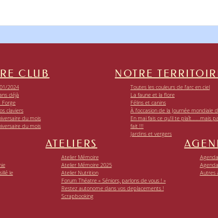
RE CLUB
NOTRE TERRITOIR
01/2024
Toutes les couleurs de l’arc en ciel
ans déjà
La faune et la flore
a Forge
Félins et canins
os claviers
À l’occasion de la Journée mondiale de
iversaire du mois
En mai fais ce qu’il te plaît......mais p
iversaire du mois
fait !!!
Jardins et vergers
ATELIERS
AGEN
Atelier Mémoire
Agenda 
nie
Atelier Mémoire 2025
Agenda
llé le
Atelier Nutrition
Autres
Forum Théatre « Séniors, parlons de vous ! »
Restez autonome dans vos deplacements !
Scrapbooking