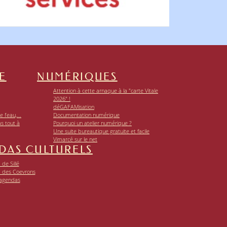
E
NUMÉRIQUES
Attention à cette arnaque à la "carte Vitale
2026" !
déGAFAMisation
 l’eau,...
Documentation numérique
as tout à
Pourquoi un atelier numérique ?
Une suite bureautique gratuite et facile
Vimarcé sur le net
DAS CULTURELS
de Sillé
 des Coevrons
 agendas