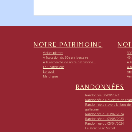
NOTRE PATRIMOINE
NOT
Vieilles pierres
30/
À l’occasion du 80e anniversaire
45 
À la recherche de notre patrimoine …
A l
La Chandeleur
A n
Le lavoir
Ann
Mardi gras
Ann
RANDONNÉES
Randonnée 30/09/2023
Randonnée a Neuvilette en char
Randonnée a travers la foret de si
guillaume
Randonnée du 03/02/2024
Randonnée du 03/03/2023
Randonnée du 05/04/2024
Le Mont Saint Michel