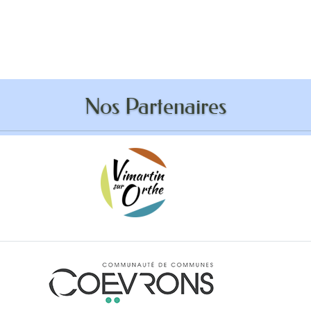
ddition anti-robot
Nos Partenaires