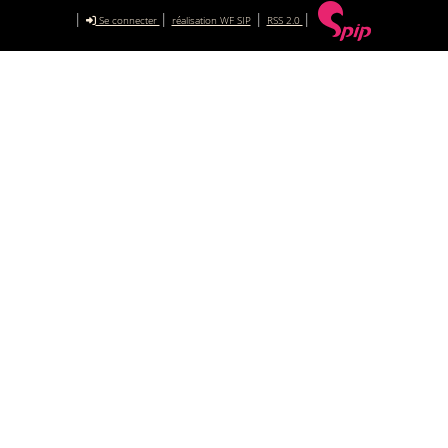
|
|
|
|
Se connecter
réalisation WF SIP
RSS 2.0