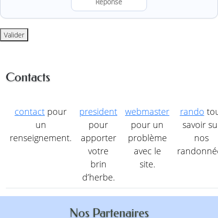
Résoudre l’addition anti-robot
Valider
Contacts
contact
pour
president
webmaster
rando
to
un
pour
pour un
savoir su
renseignement.
apporter
problème
nos
votre
avec le
randonné
brin
site.
d’herbe.
Nos Partenaires