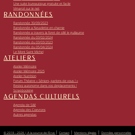
Une suite bureautique gratuite et facile
Vimarcé sur le net
RANDONNÉES
Randonnée 30/09/2023
Randonnée a Neuvilette en charnie
Randonnée a travers la foret de sillé le guillaume
Randonnée du 03/02/2024
Randonnée du 03/03/2023
Randonnée du 05/04/2024
Le Mont Saint Michel
ATELIERS
Atelier Mémoire
Atelier Mémoire 2025
Atelier Nutrition
Forum Théatre « Séniors, parlons de vous ! »
Restez autonome dans vos deplacements !
Scrapbooking
AGENDAS CULTURELS
Agenda de Sillé
Agenda des Coevrons
Autres agendas
|
|
|
© 2019 - 2026 | A la source de l’Erve
Contact
Mentions légales
Données personnelles