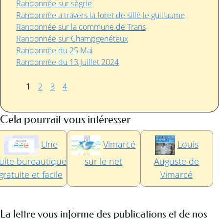
Randonnée sur sègrie
Randonnée a travers la foret de sillé le guillaume
Randonnée sur la commune de Trans
Randonnée sur Champgenéteux
Randonnée du 25 Mai
Randonnée du 13 Juillet 2024
1
2
3
4
Cela pourrait vous intéresser
Une
Vimarcé
Louis
uite bureautique
sur le net
Auguste de
gratuite et facile
Vimarcé
La lettre vous informe des publications et de nos