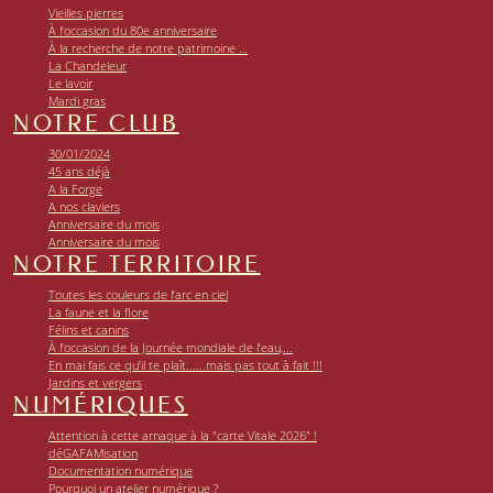
Vieilles pierres
À l’occasion du 80e anniversaire
À la recherche de notre patrimoine …
La Chandeleur
Le lavoir
Mardi gras
NOTRE CLUB
30/01/2024
45 ans déjà
A la Forge
A nos claviers
Anniversaire du mois
Anniversaire du mois
NOTRE TERRITOIRE
Toutes les couleurs de l’arc en ciel
La faune et la flore
Félins et canins
À l’occasion de la Journée mondiale de l’eau,...
En mai fais ce qu’il te plaît......mais pas tout à fait !!!
Jardins et vergers
NUMÉRIQUES
Attention à cette arnaque à la "carte Vitale 2026" !
déGAFAMisation
Documentation numérique
Pourquoi un atelier numérique ?