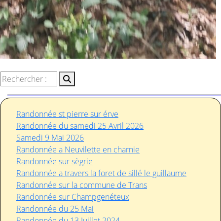
Randonnée st pierre sur érve
Randonnée du samedi 25 Avril 2026
Samedi 9 Mai 2026
Randonnée a Neuvilette en charnie
Randonnée sur sègrie
Randonnée a travers la foret de sillé le guillaume
Randonnée sur la commune de Trans
Randonnée sur Champgenéteux
Randonnée du 25 Mai
Randonnée du 13 Juillet 2024