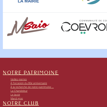
NOTRE PATRIMOINE
Vieilles pierres
À l’occasion du 80e anniversaire
À la recherche de notre patrimoine …
La Chandeleur
Le lavoir
Mardi gras
NOTRE CLUB