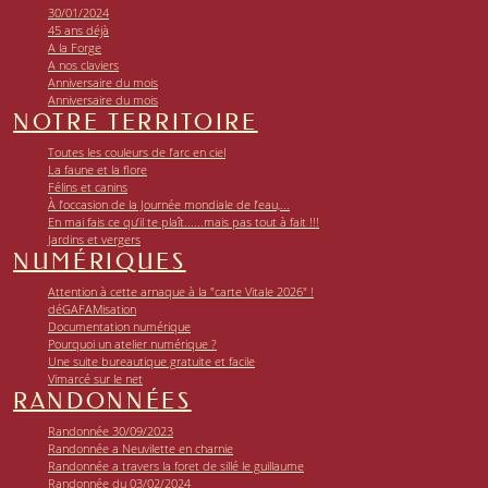
30/01/2024
45 ans déjà
A la Forge
A nos claviers
Anniversaire du mois
Anniversaire du mois
NOTRE TERRITOIRE
Toutes les couleurs de l’arc en ciel
La faune et la flore
Félins et canins
À l’occasion de la Journée mondiale de l’eau,...
En mai fais ce qu’il te plaît......mais pas tout à fait !!!
Jardins et vergers
NUMÉRIQUES
Attention à cette arnaque à la "carte Vitale 2026" !
déGAFAMisation
Documentation numérique
Pourquoi un atelier numérique ?
Une suite bureautique gratuite et facile
Vimarcé sur le net
RANDONNÉES
Randonnée 30/09/2023
Randonnée a Neuvilette en charnie
Randonnée a travers la foret de sillé le guillaume
Randonnée du 03/02/2024