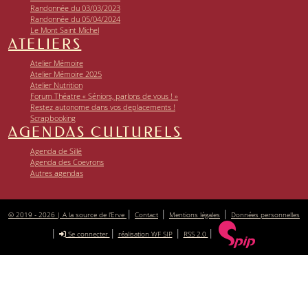
Randonnée du 03/03/2023
Randonnée du 05/04/2024
Le Mont Saint Michel
ATELIERS
Atelier Mémoire
Atelier Mémoire 2025
Atelier Nutrition
Forum Théatre « Séniors, parlons de vous ! »
Restez autonome dans vos deplacements !
Scrapbooking
AGENDAS CULTURELS
Agenda de Sillé
Agenda des Coevrons
Autres agendas
|
|
|
© 2019 - 2026 | A la source de l’Erve
Contact
Mentions légales
Données personnelles
|
|
|
|
Se connecter
réalisation WF SIP
RSS 2.0